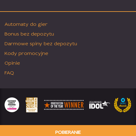
Automaty do gier
Bonus bez depozytu
Darmowe spiny bez depozytu
Kody promocyjne
Opinie
FAQ
© 2026
POBIERANIE