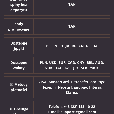
spiny bez
TAK
depozytu
Kody
TAK
promocyjne
Dostępne
PL, EN, PT, JA, RU, CN, DE, UA
języki
Dostępne
PLN, USD, EUR, CAD, CNY, BRL, AUD,
waluty
NOK, UAH, KZT, JPY, SEK, mBTC
VISA, MasterCard, E-transfer, ecoPayz,
💵 Metody
flexepin, Neosurf, giropay, Interac,
płatności
Klarna.
Telefon: +48 (22) 153-10-22
📱 Obsługa
E-mail: support@gmail.com