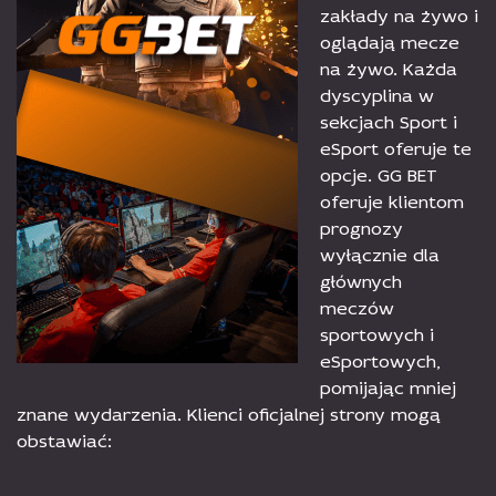
zakłady na żywo i
oglądają mecze
na żywo. Każda
dyscyplina w
sekcjach Sport i
eSport oferuje te
opcje. GG BET
oferuje klientom
prognozy
wyłącznie dla
głównych
meczów
sportowych i
eSportowych,
pomijając mniej
znane wydarzenia. Klienci oficjalnej strony mogą
obstawiać: