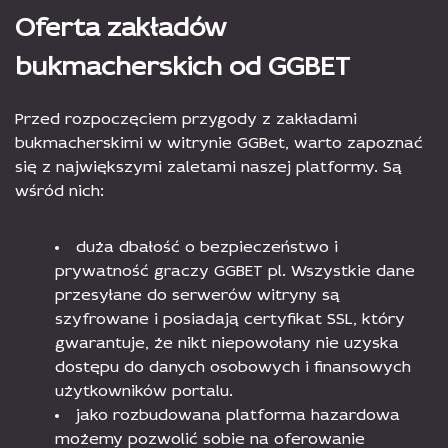
Oferta zakładów
bukmacherskich od GGBET
Przed rozpoczęciem przygody z zakładami
bukmacherskimi w witrynie GGBet, warto zapoznać
się z największymi zaletami naszej platformy. Są
wśród nich:
duża dbałość o bezpieczeństwo i
prywatność graczy GGBET pl. Wszystkie dane
przesyłane do serwerów witryny są
szyfrowane i posiadają certyfikat SSL, który
gwarantuje, że nikt niepowołany nie uzyska
dostępu do danych osobowych i finansowych
użytkowników portalu.
jako rozbudowana platforma hazardowa
możemy pozwolić sobie na oferowanie