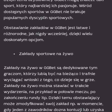
sport, który najbardziej ich pasjonuje. Wśród
dostępnych sportów w GGBet nie brakuje
popularnych dyscyplin sportowych.
Obstawianie zakładów w GGBet jest łatwe i
różnorodne, jak nigdy wcześniej, dzięki wielu
doskonałym opcjom.
Zakłady sportowe na żywo
Zakłady na żywo w GGBet są dedykowane tym
graczom, którzy lubią być na bieżąco i trafnie
wyciągać wnioski z tego, co dzieje się w grze.
Zakłady na żywo można stawiać w trakcie
wydarzenia, na przykład w połowie meczu, po
zakończeniu rundy itp. Dzięki temu obstawiający
może zmodyfikować swój zakład np. w momencie,
gdy jeden z zawodników dozna kontuzji lub uzyska