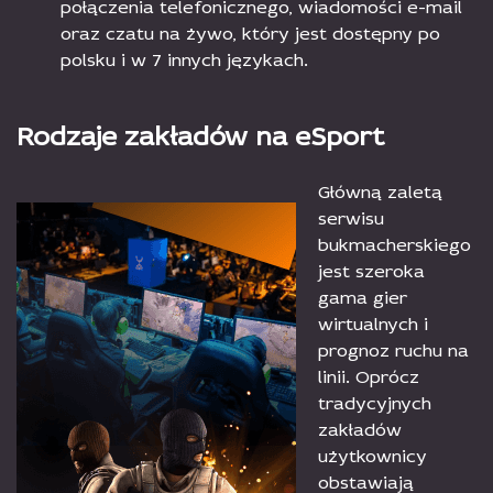
połączenia telefonicznego, wiadomości e-mail
oraz czatu na żywo, który jest dostępny po
polsku i w 7 innych językach.
Rodzaje zakładów na eSport
Główną zaletą
serwisu
bukmacherskiego
jest szeroka
gama gier
wirtualnych i
prognoz ruchu na
linii. Oprócz
tradycyjnych
zakładów
użytkownicy
obstawiają