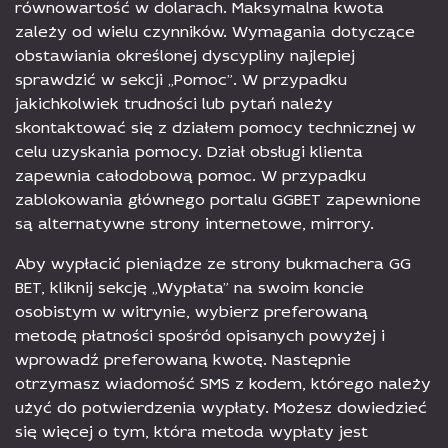
równowartość w dolarach. Maksymalna kwota
zależy od wielu czynników. Wymagania dotyczące
obstawiania określonej dyscypliny najlepiej
sprawdzić w sekcji „Pomoc”. W przypadku
jakichkolwiek trudności lub pytań należy
skontaktować się z działem pomocy technicznej w
celu uzyskania pomocy. Dział obsługi klienta
zapewnia całodobową pomoc. W przypadku
zablokowania głównego portalu GGBET zapewnione
są alternatywne strony internetowe, mirrory.
Aby wypłacić pieniądze ze strony bukmachera GG
BET, kliknij sekcję „Wypłata” na swoim koncie
osobistym w witrynie, wybierz preferowaną
metodę płatności spośród opisanych powyżej i
wprowadź preferowaną kwotę. Następnie
otrzymasz wiadomość SMS z kodem, którego należy
użyć do potwierdzenia wypłaty. Możesz dowiedzieć
się więcej o tym, która metoda wypłaty jest