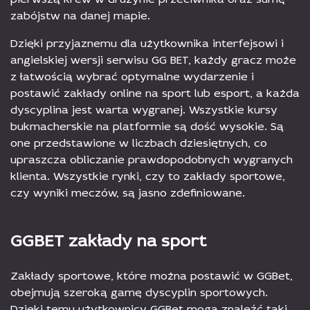
zabójstw na danej mapie.
Dzięki przyjaznemu dla użytkownika interfejsowi i
angielskiej wersji serwisu GG BET, każdy gracz może
z łatwością wybrać optymalne wydarzenie i
postawić zakłady online na sport lub esport, a każda
dyscyplina jest warta wygranej. Wszystkie kursy
bukmacherskie na platformie są dość wysokie. Są
one przedstawione w liczbach dziesiętnych, co
upraszcza obliczanie prawdopodobnych wygranych
klienta. Wszystkie rynki, czy to zakłady sportowe,
czy wyniki meczów, są jasno zdefiniowane.
GGBET zakłady na sport
Zakłady sportowe, które można postawić w GGBet,
obejmują szeroką gamę dyscyplin sportowych.
Dzięki temu użytkownicy GGBet mogą znaleźć taki