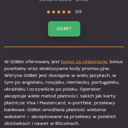
5/5
GG.BET
W GGBet oferowany jest
bonus za rejestrację
, bonus
powitalny oraz ekskluzywne kody promocyjne.
Witryna GGBet jest dostępna w wielu językach, w
tym po angielsku, rosyjsku, niemiecku, portugalsku,
ukraińsku i oczywiście po polsku. Operator
akceptuje wiele metod płatności, takich jak karty
płatnicze Visa i Mastercard, e-portfele, przelewy
bankowe. GGBet umożliwia płatność wieloma
walutami — akceptowane są przelewy w polskich
złotówkach i nawet w Bitcoinach.