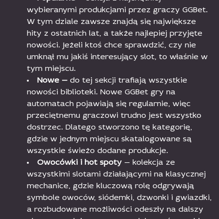
wybieranymi produkcjami przez graczy GGBet.
W tym dziale zawsze znajdą się największe
hity z ostatnich lat, a także najlepiej przyjęte
nowości. Jeżeli ktoś chce sprawdzić, czy nie
umknął mu jakiś interesujący slot, to właśnie w
tym miejscu.
Nowe —
do tej sekcji trafiają wszystkie
nowości biblioteki. Nowe GGBet gry na
automatach pojawiają się regularnie, więc
przeciętnemu graczowi trudno jest wszystko
dostrzec. Dlatego stworzono tę kategorię,
gdzie w jednym miejscu skatalogowane są
wszystkie świeżo dodane produkcje.
Owocówki i hot spoty
— kolekcja ze
wszystkimi slotami działającymi na klasycznej
mechanice, gdzie kluczową rolę odgrywają
symbole owoców, siódemki, dzwonki i gwiazdki,
a rozbudowane możliwości odeszły na dalszy