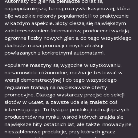
Automaty do gier na pieniądze od lat są
najpopularniejszą formą rozrywki kasynowej, która
bije wszelkie rekordy popularności i to praktycznie
w każdym aspekcie. Sloty cieszą się największym
zainteresowaniem internautów, producenci wydają
ogromne liczby nowych gier, a do tego wszystkiego
dochodzi masa promocji i innych atrakcji
powiązanych z konkretnymi automatami.
Popularne maszyny są wygodne w użytkowaniu,
niesamowicie różnorodne, można je testować w
wersji demonstracyjnej i do tego wszystkiego
regularnie trafiają na najciekawsze oferty
promocyjne. Dlatego wystarczy przejść do sekcji
slotów w GGBet, a zawsze uda się znaleźć coś
interesującego. To tysiące produkcji od najlepszych
producentów na rynku, wśród których znajdą się
największe hity ostatnich lat, ale także innowacyjne,
nieszablonowe produkcje, przy których gracz