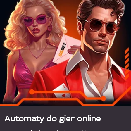
Automaty do gier online