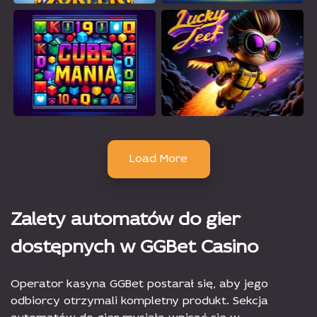
Load More
Zalety automatów do gier
dostępnych w GGBet Casino
Operator kasyna GGBet postarał się, aby jego
odbiorcy otrzymali kompletny produkt. Sekcja