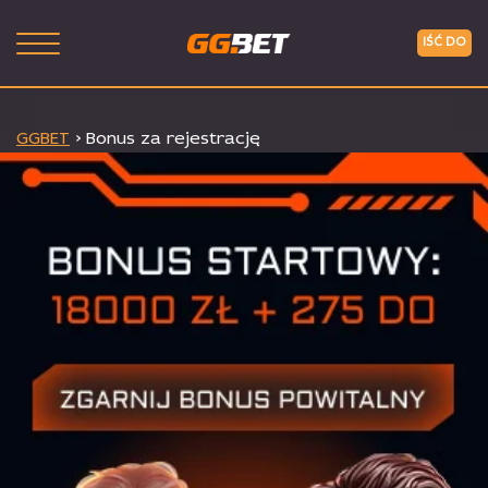
IŚĆ DO
GGBET
>
Bonus za rejestrację