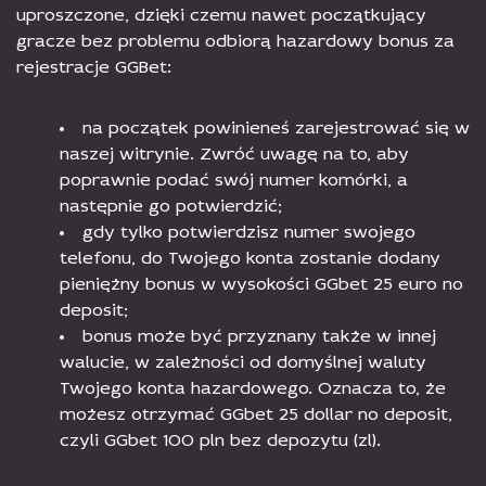
uproszczone, dzięki czemu nawet początkujący
gracze bez problemu odbiorą hazardowy bonus za
rejestracje GGBet:
na początek powinieneś zarejestrować się w
naszej witrynie. Zwróć uwagę na to, aby
poprawnie podać swój numer komórki, a
następnie go potwierdzić;
gdy tylko potwierdzisz numer swojego
telefonu, do Twojego konta zostanie dodany
pieniężny bonus w wysokości GGbet 25 euro no
deposit;
bonus może być przyznany także w innej
walucie, w zależności od domyślnej waluty
Twojego konta hazardowego. Oznacza to, że
możesz otrzymać GGbet 25 dollar no deposit,
czyli GGbet 100 pln bez depozytu (zl).