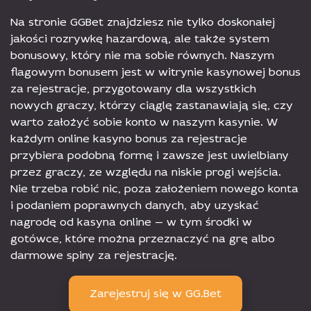
Na stronie GGBet znajdziesz nie tylko doskonałej
jakości rozrywkę hazardową, ale także system
bonusowy, który nie ma sobie równych. Naszym
flagowym bonusem jest w witrynie kasynowej bonus
za rejestracje, przygotowany dla wszystkich
nowych graczy, którzy ciąglę zastanawiają się, czy
warto założyć sobie konto w naszym kasynie. W
każdym online kasyno bonus za rejestracje
przybiera podobną formę i zawsze jest uwielbiany
przez graczy, ze względu na niskie progi wejścia.
Nie trzeba robić nic, poza założeniem nowego konta
i podaniem poprawnych danych, aby uzyskać
nagrodę od kasyna online — w tym środki w
gotówce, które można przeznaczyć na grę albo
darmowe spiny za rejestrację.
Zarejestruj się w GG.Bet