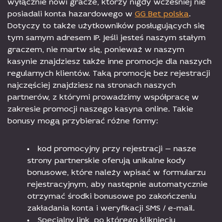
wyłącznie nowi gracze, którzy nigdy wcześniej nie
posiadali konta hazardowego w
GG Bet polska
.
Dotyczy to także użytkowników posługujących się
tym samym adresem IP. Jeśli jesteś naszym stałym
graczem, nie martw się, ponieważ w naszym
kasynie znajdziesz także inne promocje dla naszych
regularnych klientów. Taką promocję bez rejestracji
najczęściej znajdziesz na stronach naszych
partnerów, z którymi prowadzimy współpracę w
zakresie promocji naszego kasyna online. Takie
bonusy mogą przybierać różne formy:
kod promocyjny przy rejestracji — nasze
strony partnerskie oferują unikalne kody
bonusowe, które należy wpisać w formularzu
rejestracyjnym, aby następnie automatycznie
otrzymać środki bonusowe po zakończeniu
zakładania konta i weryfikacji SMS / e-mail.
Specjalny link, po którego kliknięciu