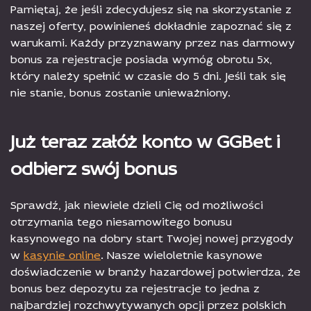
Pamiętaj, że jeśli zdecydujesz się na skorzystanie z
naszej oferty, powinieneś dokładnie zapoznać się z
warukami. Każdy przyznawany przez nas darmowy
bonus za rejestracje posiada wymóg obrotu 5x,
który należy spełnić w czasie do 5 dni. Jeśli tak się
nie stanie, bonus zostanie unieważniony.
Już teraz załóż konto w GGBet i
odbierz swój bonus
Sprawdź, jak niewiele dzieli Cię od możliwości
otrzymania tego niesamowitego bonusu
kasynowego na dobry start Twojej nowej przygody
w
kasynie online
. Nasze wieloletnie kasynowe
doświadczenie w branży hazardowej potwierdza, że
bonus bez depozytu za rejestracje to jedna z
najbardziej rozchwytywanych opcji przez polskich