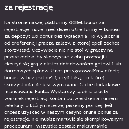
za rejestrację
Na stronie naszej platformy GGBet bonus za
rejestrację może mieć dwie różne formy — bonusu
za depozyt lub bonus bez wpłacania. To wyłącznie
od preferencji gracza zależy, z której opcji zechce
skorzystać. Oczywiście nic nie stoi w graczy na
przeszkodzie, by skorzystać z obu promocji i
cieszyć się grą z ekstra doładowaniem gotówki lub
darmowych spinów. U nas przygotowaliśmy ofertę
bonusów bez płatności, czyli taką, do której
skorzystania nie jest wymagane żadne dodatkowe
finansowanie konta. Wystarczy spełnić prosty
warunek rejestracji konta i potwierdzenia numeru
telefony, o którym szerzej piszemy poniżej. Jeśli
chcesz uzyskać w naszym kasyno online bonus za
rejestracje, nie musisz martwić się skomplikowanymi
procedurami. Wszystko zostało maksymalnie