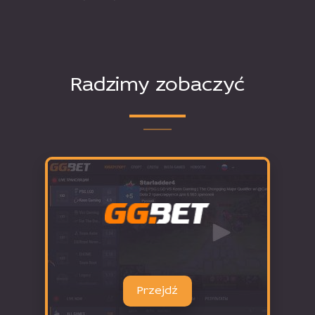
Radzimy zobaczyć
Przejdź