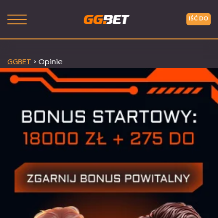
IŚĆ DO
GGBET
>
Opinie