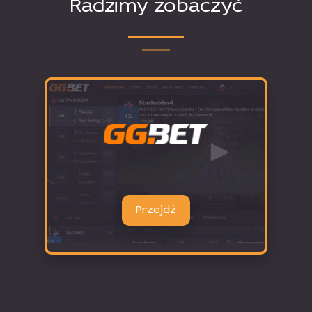
Radzimy zobaczyć
Przejdź