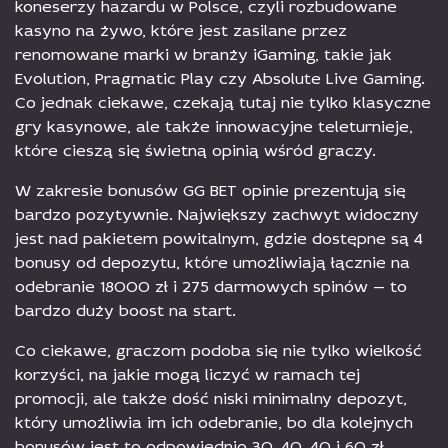
koneserzy hazardu w Polsce, czyli rozbudowane
kasyno na żywo, które jest zasilane przez
renomowane marki w branży iGaming, takie jak
Evolution, Pragmatic Play czy Absolute Live Gaming.
Co jednak ciekawe, czekają tutaj nie tylko klasyczne
gry kasynowe, ale także innowacyjne teleturnieje,
które cieszą się świetną opinią wśród graczy.
W zakresie bonusów GG BET opinie prezentują się
bardzo pozytywnie. Największy zachwyt widoczny
jest nad pakietem powitalnym, gdzie dostępne są 4
bonusy od depozytu, które umożliwiają łącznie na
odebranie 18000 zł i 275 darmowych spinów — to
bardzo duży boost na start.
Co ciekawe, graczom podoba się nie tylko wielkość
korzyści, na jakie mogą liczyć w ramach tej
promocji, ale także dość niski minimalny depozyt,
który umożliwia im ich odebranie, bo dla kolejnych