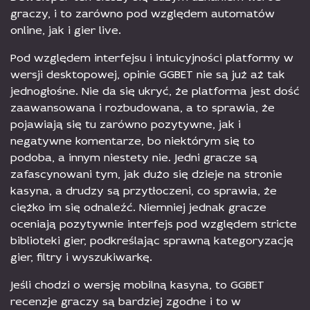
graczy, i to zarówno pod względem automatów
online, jak i gier live.
Pod względem interfejsu i intuicyjności platformy w
wersji desktopowej, opinie GGBET nie są już aż tak
jednogłośne. Nie da się ukryć, że platforma jest dość
zaawansowana i rozbudowana, a to sprawia, że
pojawiają się tu zarówno pozytywne, jak i
negatywne komentarze, bo niektórym się to
podoba, a innym niestety nie. Jedni gracze są
zafascynowani tym, jak dużo się dzieje na stronie
kasyna, a drudzy są przytłoczeni, co sprawia, że
ciężko im się odnaleźć. Niemniej jednak gracze
oceniają pozytywnie interfejs pod względem stricte
biblioteki gier, podkreślając sprawną kategoryzację
gier, filtry i wyszukiwarkę.
Jeśli chodzi o wersję mobilną kasyna, to GGBET
recenzje graczy są bardziej zgodne i to w