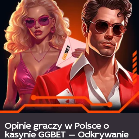
Opinie graczy w Polsce o
kasynie GGBET — Odkrywanie