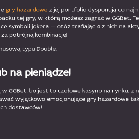
ze
gry hazardowe
z jej portfolio dysponują co najm
zypadku tej gry, w którą możesz zagrać w GGBet. T
symboli jokera — otóż trafiając 4 z nich na aktyw
za potrójną kombinację!
nusową typu Double.
b na pieniądze!
w GGBet, bo jest to czołowe kasyno na rynku, z na
znawać wyjątkowo emocjonujące gry hazardowe taki
wych dostawców!