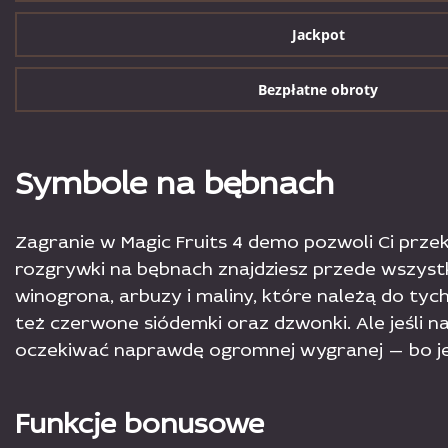
Jackpot
Bezpłatne obroty
Symbole na bębnach
Zagranie w Magic Fruits 4 demo pozwoli Ci przeko
rozgrywki na bębnach znajdziesz przede wszystk
winogrona, arbuzy i maliny, które należą do t
też czerwone siódemki oraz dzwonki. Ale jeśli na
oczekiwać naprawdę ogromnej wygranej — bo jes
Funkcje bonusowe