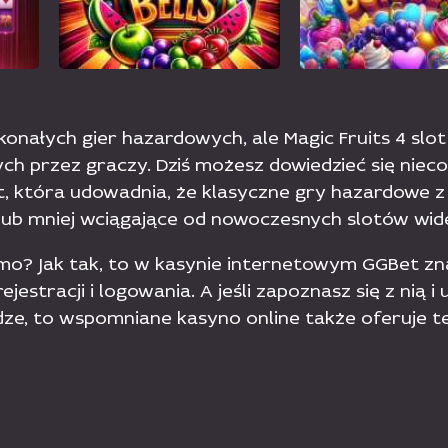
nałych gier hazardowych, ale Magic Fruits 4 slot 
ych przez graczy. Dziś możesz dowiedzieć się nieco
et, która udowadnia, że klasyczne gry hazardowe z
ub mniej wciągające od nowoczesnych slotów wid
mo? Jak tak, to w kasynie internetowym GGBet zn
estracji i logowania. A jeśli zapoznasz się z nią i 
dze, to wspomniane kasyno online także oferuje t