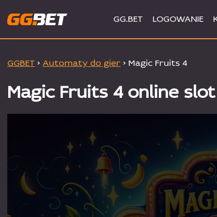
GG.BET
LOGOWANIE
GGBET
>
Automaty do gier
>
Magic Fruits 4
Magic Fruits 4 online slot