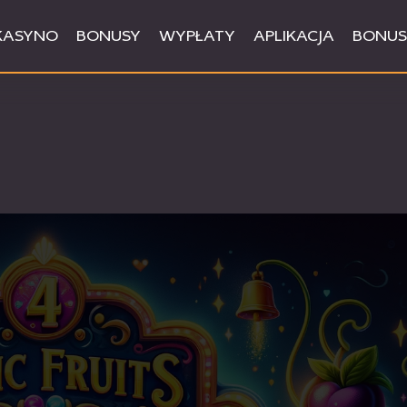
KASYNO
BONUSY
WYPŁATY
APLIKACJA
BONUS 