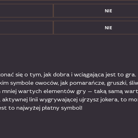
NIE
NIE
nać się o tym, jak dobra i wciągająca jest to gra
im symbole owoców, jak pomarańcze, gruszki, śliw
ych mniej wartych elementów gry — taką samą war
 aktywnej linii wygrywającej ujrzysz jokera, to m
t to najwyżej płatny symbol!